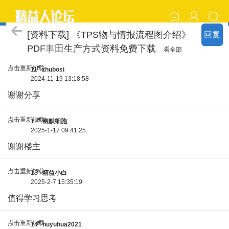
丰田套路 KATA
[资料下载] 《TPS物与情报流程图介绍》
回复
PDF丰田生产方式资料免费下载
看全部
点击重新加载
#
11
zhubosi
2024-11-19 13:18:58
谢谢分享
点击重新加载
#
12
幽默细胞
2025-1-17 09:41:25
谢谢楼主
点击重新加载
#
13
精益小白
2025-2-7 15:35:19
值得学习思考
点击重新加载
#
14
huyuhua2021