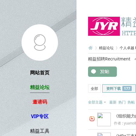
精益论坛
个人卓越 Per
精益招聘Recruitment
网站首页
精
»
›
精益论坛
全部
资料下载
177
邀请码
全部主题
最新
热门
热帖
VIP专区
《组织能力
作者 :
yuano
精益工具
益
《HR+三