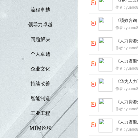
作者 :
yuano
流程卓越
《绩效咨询
领导力卓越
作者 :
yuano
问题解决
《人力资源
作者 :
yuano
个人卓越
人
《人力资源
企业文化
作者 :
yuano
《华为人力
持续改善
作者 :
yuano
智能制造
《人力资源
作者 :
yuano
工业工程
论
《人力资源
MTM论坛
作者 :
yuano