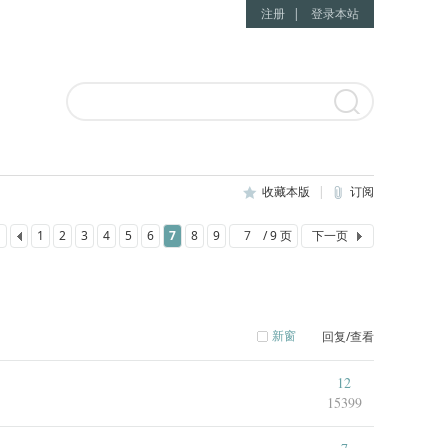
注册
|
登录本站
收藏本版
|
订阅
1
2
3
4
5
6
7
8
9
/ 9 页
下一页
新窗
回复/查看
12
15399