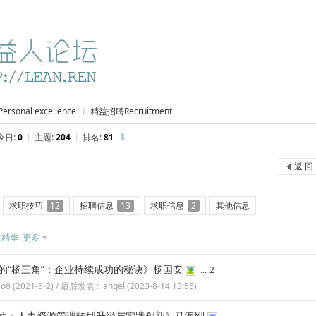
sonal excellence
精益招聘Recruitment
今日:
0
|
主题:
204
|
排名:
81
返 回
›
求职技巧
12
招聘信息
13
求职信息
2
其他信息
精华
更多
的“杨三角”：企业持续成功的秘诀》杨国安
...
2
8o8
(
2021-5-2
) / 最后发表 :
langel
(
2023-8-14 13:55
)
支柱：人力资源管理转型升级与实践创新》马海刚